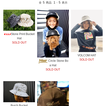
5
1
5
全
商品
-
表示
Stone Print Bucket
Hat
SOLD OUT
VOLCOM HAT
SOLD OUT
Circle Stone Bo
a Hat
SOLD OUT
Burch Bucket