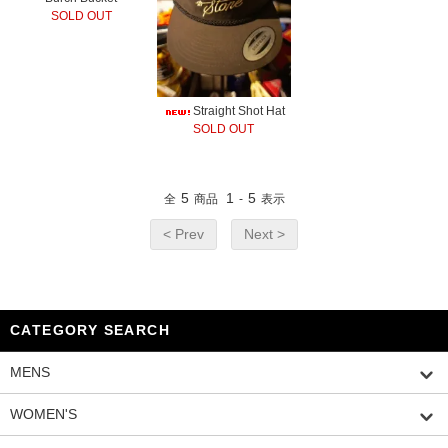
SOLD OUT
Straight Shot Hat
SOLD OUT
5
1
5
全
商品
-
表示
< Prev
Next >
CATEGORY SEARCH
MENS
WOMEN'S