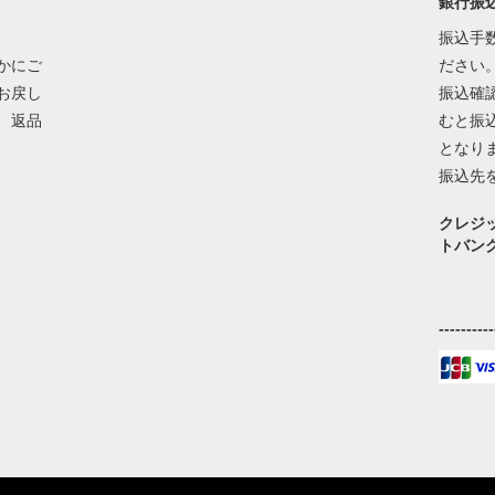
銀行振
振込手
かにご
ださい
お戻し
振込確
、返品
むと振
となり
振込先
クレジ
トバン
----------