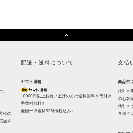
配送・送料について
支払
ヤマト運輸
商品代引
す。
代引き手
10000円以上お買い上げの方は送料無料＆代引き
のお客
手数料無料!!
代引き
全国一律送料525円(税込み）
客様の
各種ク
該当す