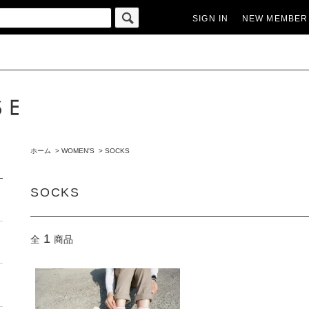
SIGN IN
NEW MEMBER
ホーム
>
WOMEN'S
>
SOCKS
SOCKS
1
全
商品