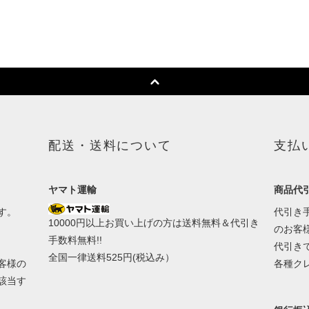
配送・送料について
支払
ヤマト運輸
商品代引
す。
代引き手
10000円以上お買い上げの方は送料無料＆代引き
のお客
手数料無料!!
代引き
全国一律送料525円(税込み）
客様の
各種ク
該当す