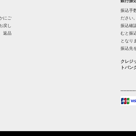
銀行振
振込手
かにご
ださい
お戻し
振込確
、返品
むと振
となり
振込先
クレジ
トバン
----------