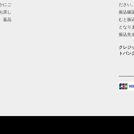
かにご
ださい
お戻し
振込確
、返品
むと振
となり
振込先
クレジ
トバン
----------