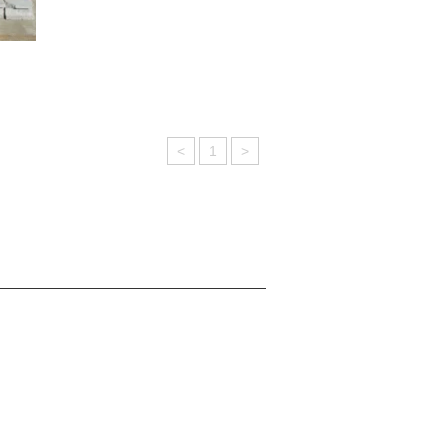
<
1
>