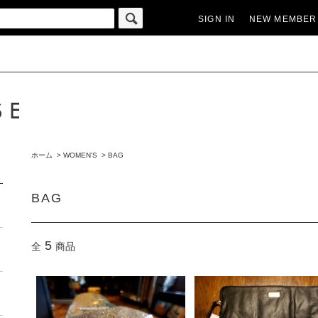
SIGN IN
NEW MEMBER
ホーム
>
WOMEN'S
>
BAG
BAG
5
全
商品