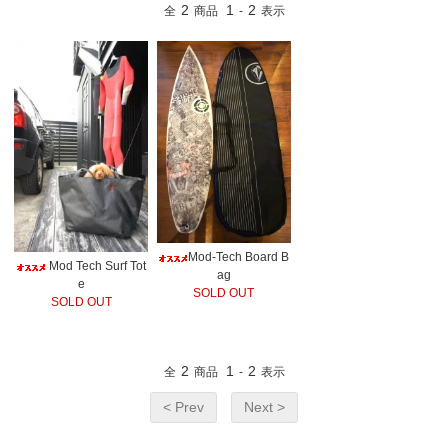
2
1
2
全
商品
-
表示
Mod-Tech Board B
Mod Tech Surf Tot
ag
e
SOLD OUT
SOLD OUT
2
1
2
全
商品
-
表示
< Prev
Next >