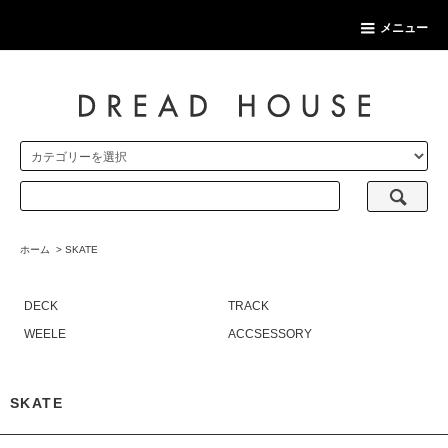
メニュー
ホーム
>
SKATE
DECK
TRACK
WEELE
ACCSESSORY
SKATE