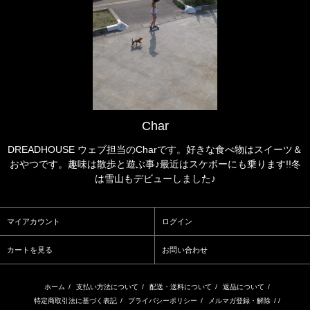
Char
DREADHOUSE ウェブ担当のCharです。好きな食べ物はスイーツ＆
おやつです。趣味は散歩と遊ぶ事♪最近はスケボーにも乗ります!!冬
は雪山もデビューしました♪
マイアカウント
ログイン
カートを見る
お問い合わせ
ホーム
/
支払い方法について
/
配送・送料について
/
返品について
/
特定商取引法に基づく表記
/
プライバシーポリシー
/
メルマガ登録・解除
/ /