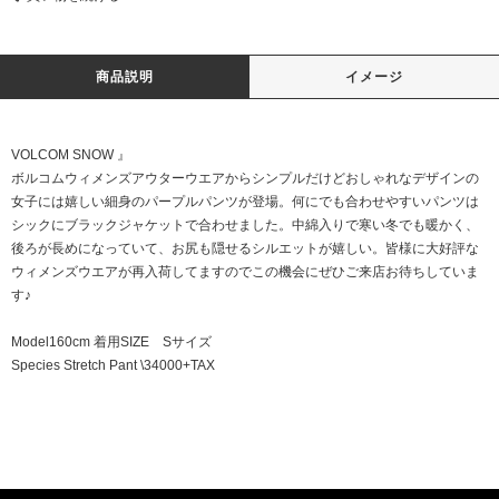
商品説明
イメージ
VOLCOM SNOW 』
ボルコムウィメンズアウターウエアからシンプルだけどおしゃれなデザインの
女子には嬉しい細身のパープルパンツが登場。何にでも合わせやすいパンツは
シックにブラックジャケットで合わせました。中綿入りで寒い冬でも暖かく、
後ろが長めになっていて、お尻も隠せるシルエットが嬉しい。皆様に大好評な
ウィメンズウエアが再入荷してますのでこの機会にぜひご来店お待ちしていま
す♪
Model160cm 着用SIZE Sサイズ
Species Stretch Pant \34000+TAX