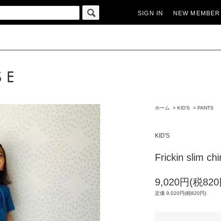
SIGN IN
NEW MEMBER
ホーム
>
KID'S
>
PANTS
KID'S
Frickin slim ch
9,020円(税820
定価 9,020円(税820円)