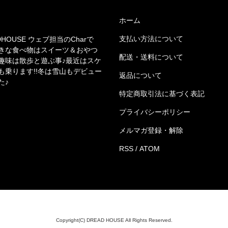
ホーム
支払い方法について
DHOUSE ウェブ担当のCharで
きな食べ物はスイーツ＆おやつ
配送・送料について
趣味は散歩と遊ぶ事♪最近はスケ
も乗ります!!冬は雪山もデビュー
返品について
た♪
特定商取引法に基づく表記
プライバシーポリシー
メルマガ登録・解除
RSS
/
ATOM
Copyright(C) DREAD HOUSE All Rights Reserved.