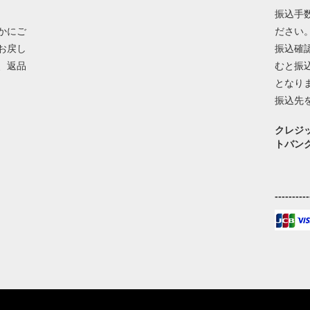
振込手
かにご
ださい
お戻し
振込確
、返品
むと振
となり
振込先
クレジ
トバン
----------