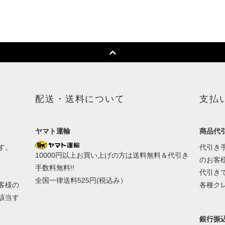
配送・送料について
支払
ヤマト運輸
商品代引
す。
代引き手
10000円以上お買い上げの方は送料無料＆代引き
のお客
手数料無料!!
代引き
全国一律送料525円(税込み）
客様の
各種ク
該当す
銀行振