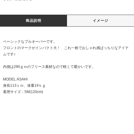
商品説明
イメージ
ベーシックなプルオーバーです。
フロントのマークがインパクト大！ これ一枚でおしゃれ感ばっちりなアイテ
ムです♪
内側は290ｇｍのフリース素材なので軽くて暖かいです。
MODEL:ASAHI
身長113ｃｍ、体重19ｋｇ
着用サイズ：5M(120cm)